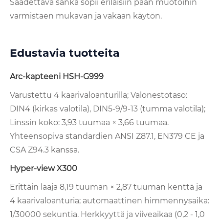
Säädettävä sanka sopii erilaisiin pään muotoihin
varmistaen mukavan ja vakaan käytön.
Edustavia tuotteita
Arc-kapteeni HSH-G999
Varustettu 4 kaarivaloanturilla; Valonestotaso:
DIN4 (kirkas valotila), DIN5-9/9-13 (tumma valotila);
Linssin koko: 3,93 tuumaa × 3,66 tuumaa.
Yhteensopiva standardien ANSI Z87.1, EN379 CE ja
CSA Z94.3 kanssa.
Hyper-view X300
Erittäin laaja 8,19 tuuman × 2,87 tuuman kenttä ja
4 kaarivaloanturia; automaattinen himmennysaika:
1/30000 sekuntia. Herkkyyttä ja viiveaikaa (0,2 - 1,0