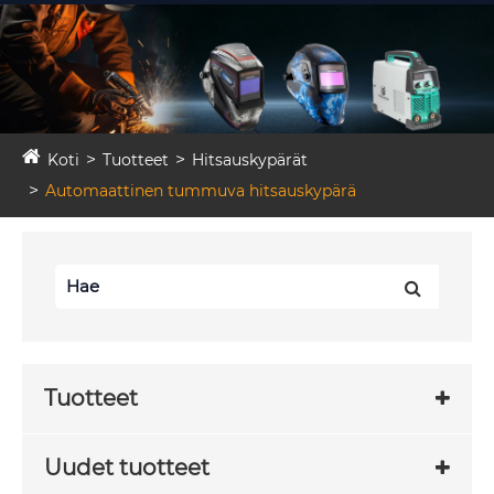
Koti
Tuotteet
Hitsauskypärät
Automaattinen tummuva hitsauskypärä
Tuotteet
Uudet tuotteet