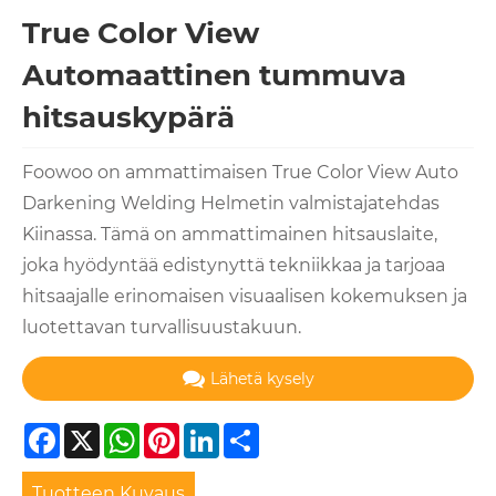
True Color View
Automaattinen tummuva
hitsauskypärä
Foowoo on ammattimaisen True Color View Auto
Darkening Welding Helmetin valmistajatehdas
Kiinassa. Tämä on ammattimainen hitsauslaite,
joka hyödyntää edistynyttä tekniikkaa ja tarjoaa
hitsaajalle erinomaisen visuaalisen kokemuksen ja
luotettavan turvallisuustakuun.
Lähetä kysely
Facebook
X
WhatsApp
Pinterest
LinkedIn
Share
Tuotteen Kuvaus