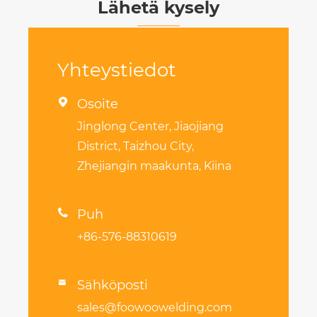
Lähetä kysely
Yhteystiedot

Osoite
Jinglong Center, Jiaojiang
District, Taizhou City,
Zhejiangin maakunta, Kiina

Puh
+86-576-88310619
Sähköposti

sales@foowoowelding.com