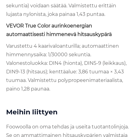
sekuntia) voidaan säätää. Valmistettu erittäin
lujasta nylonista, joka painaa 1,43 puntaa.
VEVOR True Color aurinkoenergian
automaattisesti himmenevä hitsauskypärä
Varustettu 4 kaarivaloanturilla; automaattinen
himmennysaika: 1/30000 sekuntia.
Valonestoluokka: DIN4 (hionta), DIN5-9 (leikkaus),
DIN9-13 (hitsaus); kenttäalue: 3,86 tuumaa × 3,43
tuumaa. Valmistettu polypropeenimateriaalista,
paino 1,28 paunaa.
Meihin liittyen
Foowoolla on oma tehdas ja useita tuotantolinjoja.
Se on ammattimainen hitsauskypärien valmistaja