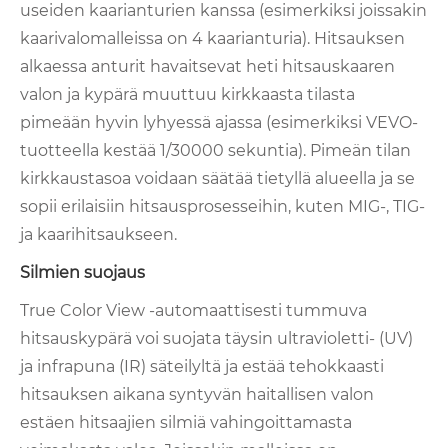
useiden kaarianturien kanssa (esimerkiksi joissakin
kaarivalomalleissa on 4 kaarianturia). Hitsauksen
alkaessa anturit havaitsevat heti hitsauskaaren
valon ja kypärä muuttuu kirkkaasta tilasta
pimeään hyvin lyhyessä ajassa (esimerkiksi VEVO-
tuotteella kestää 1/30000 sekuntia). Pimeän tilan
kirkkaustasoa voidaan säätää tietyllä alueella ja se
sopii erilaisiin hitsausprosesseihin, kuten MIG-, TIG-
ja kaarihitsaukseen.
Silmien suojaus
True Color View -automaattisesti tummuva
hitsauskypärä voi suojata täysin ultravioletti- (UV)
ja infrapuna (IR) säteilyltä ja estää tehokkaasti
hitsauksen aikana syntyvän haitallisen valon
estäen hitsaajien silmiä vahingoittamasta