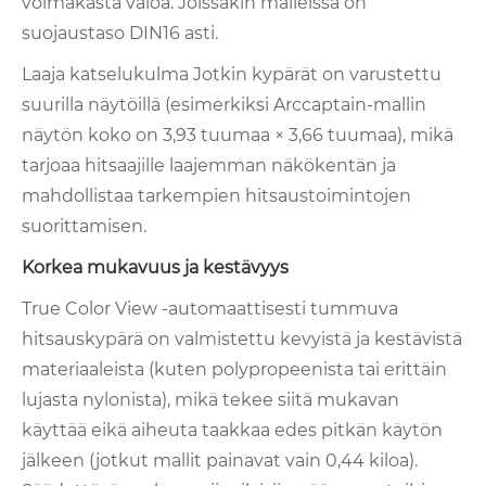
voimakasta valoa. Joissakin malleissa on
suojaustaso DIN16 asti.
Laaja katselukulma Jotkin kypärät on varustettu
suurilla näytöillä (esimerkiksi Arccaptain-mallin
näytön koko on 3,93 tuumaa × 3,66 tuumaa), mikä
tarjoaa hitsaajille laajemman näkökentän ja
mahdollistaa tarkempien hitsaustoimintojen
suorittamisen.
Korkea mukavuus ja kestävyys
True Color View -automaattisesti tummuva
hitsauskypärä on valmistettu kevyistä ja kestävistä
materiaaleista (kuten polypropeenista tai erittäin
lujasta nylonista), mikä tekee siitä mukavan
käyttää eikä aiheuta taakkaa edes pitkän käytön
jälkeen (jotkut mallit painavat vain 0,44 kiloa).