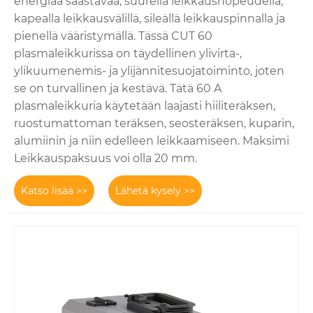
energiaa säästävää, suurella leikkausnopeudella,
kapealla leikkausvälillä, sileällä leikkauspinnalla ja
pienellä vääristymällä. Tässä CUT 60
plasmaleikkurissa on täydellinen ylivirta-,
ylikuumenemis- ja ylijännitesuojatoiminto, joten
se on turvallinen ja kestävä. Tätä 60 A
plasmaleikkuria käytetään laajasti hiiliteräksen,
ruostumattoman teräksen, seosteräksen, kuparin,
alumiinin ja niin edelleen leikkaamiseen. Maksimi
Leikkauspaksuus voi olla 20 mm.
Katso lisää >>
Lähetä kysely >>