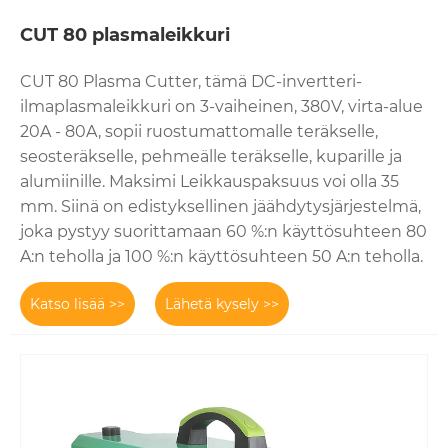
CUT 80 plasmaleikkuri
CUT 80 Plasma Cutter, tämä DC-invertteri-
ilmaplasmaleikkuri on 3-vaiheinen, 380V, virta-alue
20A - 80A, sopii ruostumattomalle teräkselle,
seosteräkselle, pehmeälle teräkselle, kuparille ja
alumiinille. Maksimi Leikkauspaksuus voi olla 35
mm. Siinä on edistyksellinen jäähdytysjärjestelmä,
joka pystyy suorittamaan 60 %:n käyttösuhteen 80
A:n teholla ja 100 %:n käyttösuhteen 50 A:n teholla.
Katso lisää >>
Lähetä kysely >>