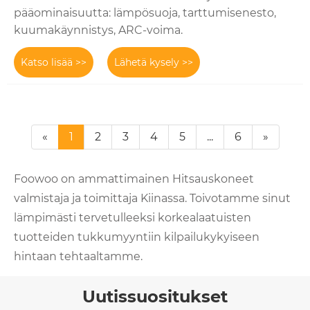
pääominaisuutta: lämpösuoja, tarttumisenesto,
kuumakäynnistys, ARC-voima.
Katso lisää >>
Lähetä kysely >>
«
1
2
3
4
5
...
6
»
Foowoo on ammattimainen Hitsauskoneet
valmistaja ja toimittaja Kiinassa. Toivotamme sinut
lämpimästi tervetulleeksi korkealaatuisten
tuotteiden tukkumyyntiin kilpailukykyiseen
hintaan tehtaaltamme.
Uutissuositukset