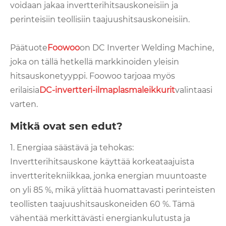
voidaan jakaa invertterihitsauskoneisiin ja
perinteisiin teollisiin taajuushitsauskoneisiin.
Päätuote
Foowoo
on DC Inverter Welding Machine,
joka on tällä hetkellä markkinoiden yleisin
hitsauskonetyyppi. Foowoo tarjoaa myös
erilaisia
DC-invertteri-ilmaplasmaleikkurit
valintaasi
varten.
Mitkä ovat sen edut?
1. Energiaa säästävä ja tehokas:
Invertterihitsauskone käyttää korkeataajuista
invertteritekniikkaa, jonka energian muuntoaste
on yli 85 %, mikä ylittää huomattavasti perinteisten
teollisten taajuushitsauskoneiden 60 %. Tämä
vähentää merkittävästi energiankulutusta ja