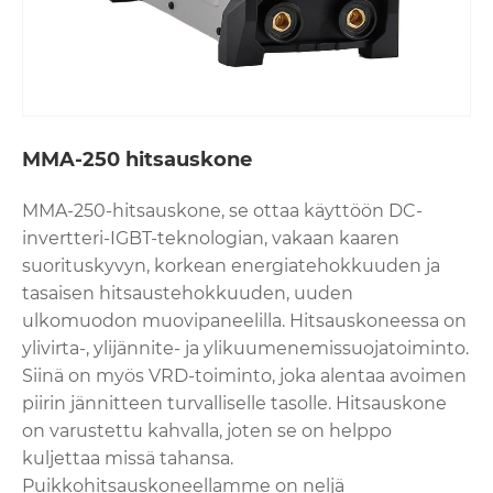
MMA-250 hitsauskone
MMA-250-hitsauskone, se ottaa käyttöön DC-
invertteri-IGBT-teknologian, vakaan kaaren
suorituskyvyn, korkean energiatehokkuuden ja
tasaisen hitsaustehokkuuden, uuden
ulkomuodon muovipaneelilla. Hitsauskoneessa on
ylivirta-, ylijännite- ja ylikuumenemissuojatoiminto.
Siinä on myös VRD-toiminto, joka alentaa avoimen
piirin jännitteen turvalliselle tasolle. Hitsauskone
on varustettu kahvalla, joten se on helppo
kuljettaa missä tahansa.
Puikkohitsauskoneellamme on neljä