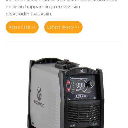
erilaisiin happamiin ja emäksisiin
elektrodihitsauksiin.
Katso lisää >>
Lähetä kysely >>