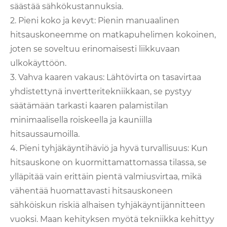
säästää sähkökustannuksia.
2. Pieni koko ja kevyt: Pienin manuaalinen
hitsauskoneemme on matkapuhelimen kokoinen,
joten se soveltuu erinomaisesti liikkuvaan
ulkokäyttöön.
3. Vahva kaaren vakaus: Lähtövirta on tasavirtaa
yhdistettynä invertteritekniikkaan, se pystyy
säätämään tarkasti kaaren palamistilan
minimaalisella roiskeella ja kauniilla
hitsaussaumoilla.
4. Pieni tyhjäkäyntihäviö ja hyvä turvallisuus: Kun
hitsauskone on kuormittamattomassa tilassa, se
ylläpitää vain erittäin pientä valmiusvirtaa, mikä
vähentää huomattavasti hitsauskoneen
sähköiskun riskiä alhaisen tyhjäkäyntijännitteen
vuoksi. Maan kehityksen myötä tekniikka kehittyy