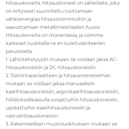
hitsauskoneita. Hitsauskoneet on sähkölaite, joka
on erityisesti suunniteltu tuottamaan
sähköenergiaa hitsaustoimintoihin ja
saavuttamaan metallimateriaalien fuusio.
Hitsauskoneita on monenlaisia, ja voimme
karkeasti luokitella ne eri luokituskriteerien
perusteella.
1. Lähtötehotyypin mukaan: se voidaan jakaa AC-
hitsauskoneisiin ja DC-hitsauskoneisiin.
2. Toimintaperiaatteen ja hitsausmenetelmän
mukaan: se voidaan jakaa manuaalisiin
kaarihitsauskoneisiin, argonkaarihitsauskoneisiin,
hiilidioksidikaasulla suojattuihin hitsauskoneisiin,
upotettuihin kaarihitsauskoneisiin ja
vastushitsauskoneisiin.
3. Rakenteellisen muotoluokituksen mukaan: se