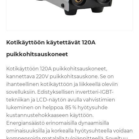
Kotikäyttöön käytettävät 120A
puikkohitsauskoneet
Kotikäyttöön 120A puikkohitsauskoneet,
kannettava 220V puikkohitsauskone. Se on
ihanteellinen kotikäyttöön ja liikkeellä oleviin
sovelluksiin. Edistyksellisen invertteri-IGBT-
tekniikan ja LCD-näytön avulla vahvistimien
lukeminen on helppoa. 85 % hyötysuhde
kustannustehokkaaseen käyttöön.
Energiansäästö erinomaisilla dynaamisilla
ominaisuuksilla ja korkealla hyötysuhteella voidaan
kompensoida matalalla tulojännitteellä. Soveltuu