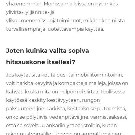
yhä enemmän. Monissa malleissa on nyt myös
ylivirta-, ylijännite- ja
ylikuumenemissuojatoiminnot, mikä tekee niistä
turvallisempia ja luotettavampia käyttää.
Joten kuinka valita sopiva
hitsauskone itsellesi?
Jos käytät sitä kotitalous- tai mobiilitoimintoihin,
voit harkita kevyitä ja kompakteja malleja, joissa on
kahvat, koska niitä on helpompi siirtää. Teollisessa
käytössä keskity kestävyyteen, rungon
paksuuteen jne. Tarkista, kestääkö se putoamista,
onko se pölytiivis, vedenpitävä jne. varmistaaksesi,
että se soveltuu ankariin ympäristöihin, kuten
rakennustyömaille. Foowoo on ammattimainen