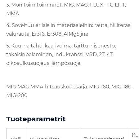
3. Monitoimitoiminnot: MIG, MAG, FLUX, TIG LIFT,
MMA
4. Soveltuu erilaisiin materiaaleihin: rauta, hiiliteräs,
valurauta, Er316, Er308, AIMg5 jne.
5. Kuuma tähti, kaarivoima, tarttumisenesto,
takaisinpalaminen, induktanssi, VRD, 2T, 4T,
oikosulkusuojaus, lämpösuoja.
MIG MAG MMA-hitsauskonesarja: MIG-160, MIG-180,
MIG-200
Tuoteparametrit
Ku