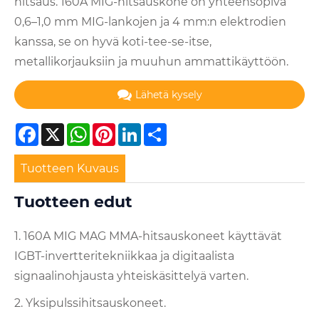
hitsaus. 160A MIG-hitsauskone on yhteensopiva
0,6–1,0 mm MIG-lankojen ja 4 mm:n elektrodien
kanssa, se on hyvä koti-tee-se-itse,
metallikorjauksiin ja muuhun ammattikäyttöön.
Lähetä kysely
Facebook
X
WhatsApp
Pinterest
LinkedIn
Share
Tuotteen Kuvaus
Tuotteen edut
1. 160A MIG MAG MMA-hitsauskoneet käyttävät
IGBT-invertteritekniikkaa ja digitaalista
signaalinohjausta yhteiskäsittelyä varten.
2. Yksipulssihitsauskoneet.