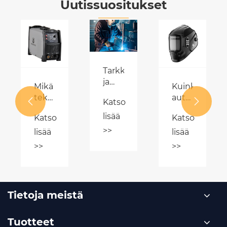
Uutissuositukset
Tarkkuus
ja
sauskoneen
Mikä
Kuinka
hallinta:
ykyä
tekee
automaattisest


Katso
TIG
DC-
tummuvat
IGBT
lisää
Katso
Katso
invertterin
hitsauskypärät
-
>>
ilmaplasmaleikkurista
parantavat
lisää
lisää
hitsauskoneet
välttämättömän
hitsauksen
>>
>>
mullistavat
nykyaikaisessa
turvallisuutta
hienon
metallityössä?
ja
valmistuksen
tehokkuutta?
Tietoja meistä
Tuotteet