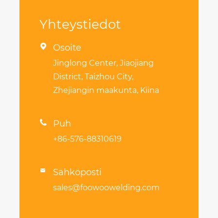
Yhteystiedot

Osoite
Jinglong Center, Jiaojiang
District, Taizhou City,
Zhejiangin maakunta, Kiina

Puh
+86-576-88310619
Sähköposti

sales@foowoowelding.com