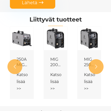
Lähetä

Liittyvät tuotteet
250A
MIG
MIG
koneet
MIG
200
250


MAG
4 in 1
4 in 1
Katso
Katso
Katso
MMA-
-
-
hitsauskoneet
monitoiminen
monitoimine
lisää
lisää
lisää
hitsauskone
hitsauskone
>>
>>
>>