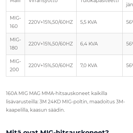
Malli
Virransyöttö
Tulokapasiteetti
jä
MIG-
220V+15%,50/60HZ
5,5 KVA
56
160
MIG-
220V+15%,50/60HZ
6,4 KVA
56
180
MIG-
220V+15%,50/60HZ
7,0 KVA
56
200
160A MIG MAG MMA-hitsauskoneet kaikilla
lisävarusteilla: 3M 24KD MIG-poltin, maadoitus 3M-
kaapelilla, kaasun säädin.
Mitä ovat MIG-hitsauskoneet?